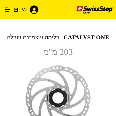
Ski
t
conten
עגלת
קניות
CATALYST ONE
| בלימה עוצמתית ויעילה
203 מ"מ