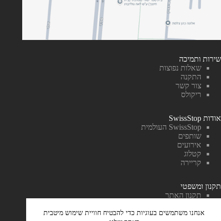
שירות ותמיכה
שאלות נפוצות
התקנה
צור קשר
ריקולס
אודות SwissStop
SwissStop העולמית
שותפים
אירועים
קטלוג
קריירה
תקנון ומשפטי
תקנון האתר
ביטול עסקה והחזר כספי
מדיניות הפרטיות
אנחנו משתמשים בעוגיות כדי להבטיח חוויית שימוש מיטבית