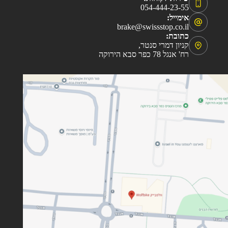
054-444-23-55
אימייל:
brake@swissstop.co.il
כתובת:
קניון דמרי סנטר,
רח' אנגל 78 כפר סבא הירוקה