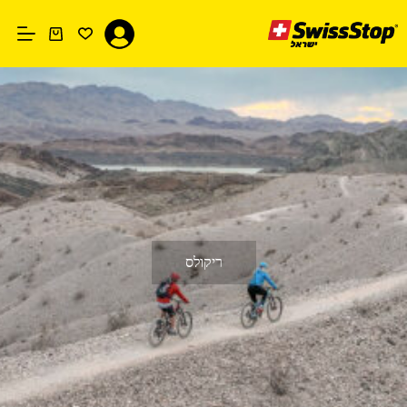
Ski
t
conten
עגלת
קניות
ריקולס