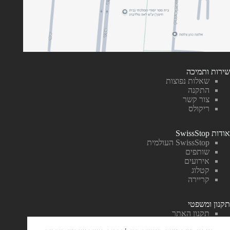
שירות ותמיכה
שאלות נפוצות
התקנה
צור קשר
ריקולס
אודות SwissStop
SwissStop העולמית
שותפים
אירועים
קטלוג
קריירה
תקנון ומשפטי
תקנון האתר
ביטול עסקה והחזר כספי