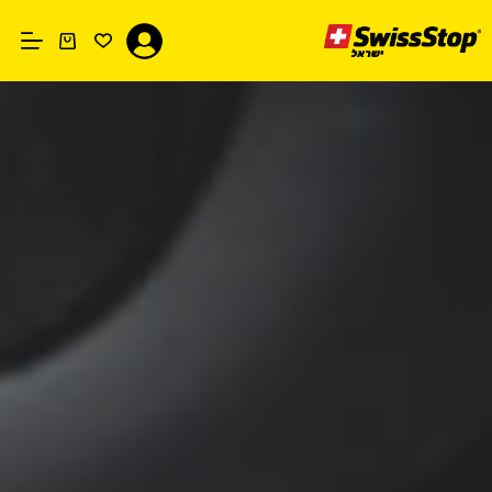
Ski
t
conten
עגלת
קניות