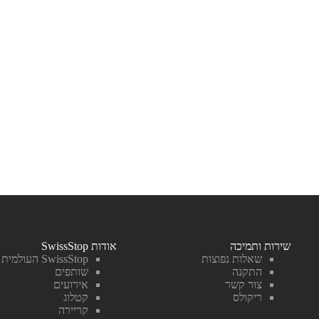
שירות ותמיכה
אודות SwissStop
שאלות נפוצות
SwissStop העולמית
התקנה
שותפים
צור קשר
אירועים
ריקולס
קטלוג
קריירה