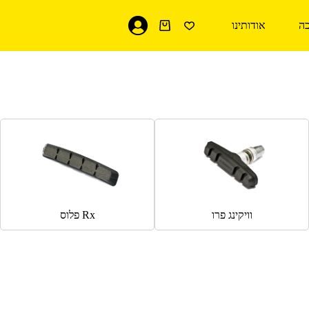
ה
אודותינו
עגלת
קניות
וויקינג פרו
Rx פלוס