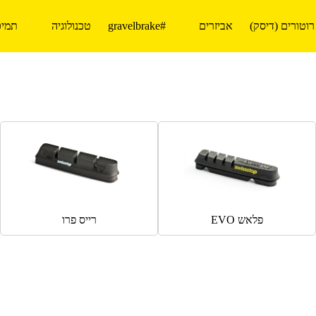
רוטורים (דיסק)
אביזרים
#gravelbrake
טכנולוגיה
תמיכ
פלאש EVO
רייס פרו