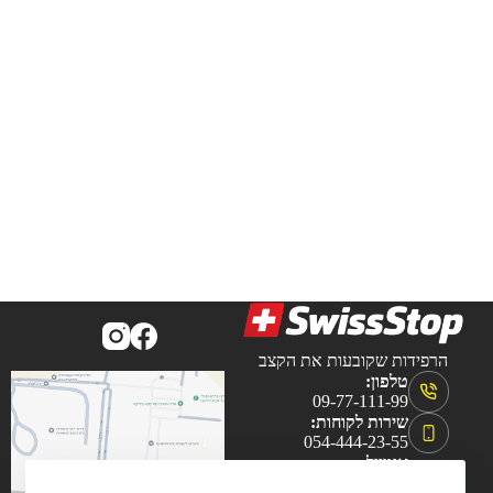
הרפידות שקובעות את הקצב
טלפון:
09-77-111-99
שירות לקוחות:
054-444-23-55
אימייל:
brake@swissstop.