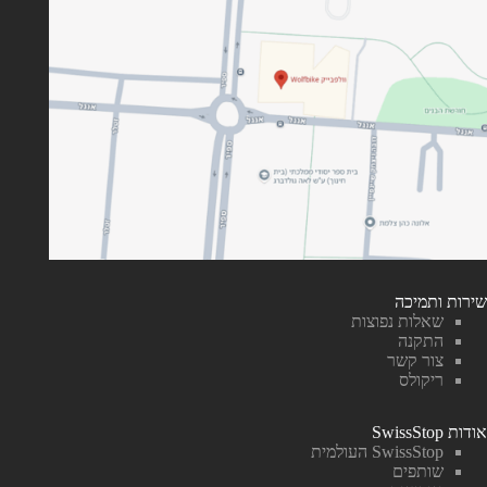
שירות ותמיכה
שאלות נפוצות
התקנה
צור קשר
ריקולס
אודות SwissStop
SwissStop העולמית
שותפים