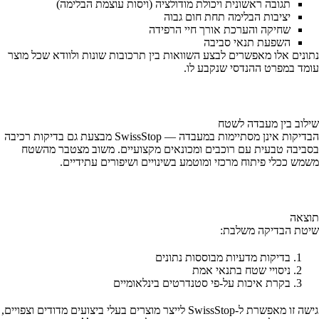
תגובה ראשונית ויכולת מודולציה (ויסות עוצמת הבלימה)
יציבות הבלימה תחת חום גבוה
שחיקה והערכת אורך חיי הרפידה
השפעת תנאי סביבה
נתונים אלו מאפשרים לבצע השוואות בין תרכובות שונות ולוודא שכל מוצר
עומד במפרט ההנדסי שנקבע לו.
שילוב בין מעבדה לשטח
הבדיקות אינן מסתיימות במעבדה — SwissStop מבצעת גם בדיקות רכיבה
בסביבה טבעית עם רוכבים ומכונאים מקצועיים. משוב מצטבר מהשטח
משמש ככלי פיתוח מרכזי ומוטמע בשינויים ושיפורים עתידיים.
תוצאה
שיטת הבדיקה משלבת:
בדיקות מדעיות מבוססות נתונים
ניסויי שטח בתנאי אמת
בקרת איכות על-פי סטנדרטים בינלאומיים
גישה זו מאפשרת ל-SwissStop לייצר מוצרים בעלי ביצועים מדודים וצפויים,