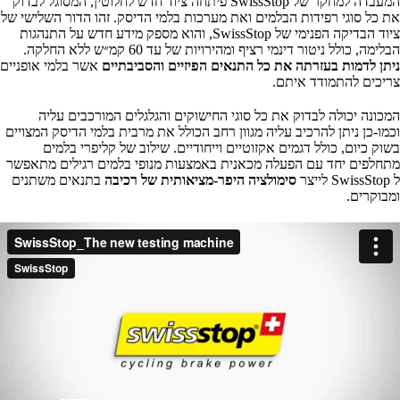
המעבדה למחקר של SwissStop פיתחה ציוד חדש לחלוטין, המסוגל לבדוק
את כל סוגי רפידות הבלמים ואת מערכות בלמי הדיסק. זהו הדור השלישי של
ציוד הבדיקה הפנימי של SwissStop, והוא מספק מידע חדש על התנהגות
הבלימה, כולל ניטור דינמי רציף ומהירויות של עד 60 קמ״ש ללא החלקה.
ניתן לדמות בעזרתה את כל התנאים הפיזיים והסביבתיים
אשר בלמי אופניים
צריכים להתמודד איתם.
המכונה יכולה לבדוק את כל סוגי החישוקים והגלגלים המורכבים עליה
וכמו-כן ניתן להרכיב עליה מגוון רחב הכולל את מרבית בלמי הדיסק המצויים
בשוק כיום, כולל דגמים אקזוטיים וייחודיים. שילוב של קליפרי בלמים
מתחלפים יחד עם הפעלה מכאנית באמצעות מנופי בלמים רגילים מתאפשר
ל SwissStop לייצר
סימולציה היפר-מציאותית של רכיבה
בתנאים משתנים
ומבוקרים.