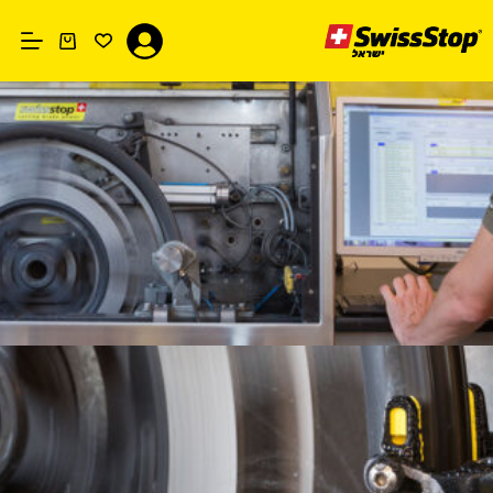
Ski
t
conten
עגלת
קניות