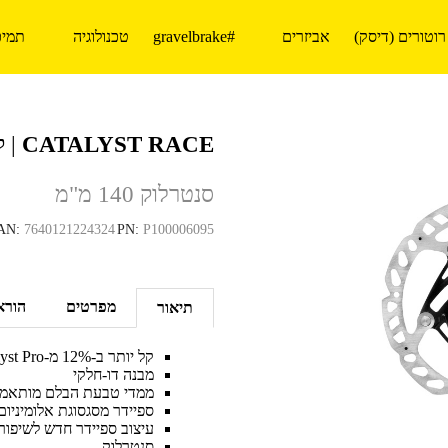
רוטורים (דיסק)
אביזרים
#gravelbrake
טכנולוגיה
תמיכ
CATALYST RACE
| ק
סנטרלוק 140 מ"מ
AN:
7640121224324
PN:
P100006095
מפרטים
הורא
תיאור
קל יותר ב-12% מ-Catalyst Pro
מבנה דו-חלקי
ממדי טבעת הבלם מותאמים
ספיידר מסגסוגת אלומיניו
עיצוב ספיידר חדש לשיפור 
סנטרלוק