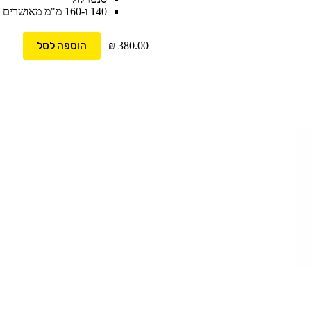
140 ו-160 מ"מ מאושרים על ידי UCI
380.00
₪
הוספה לסל