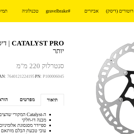
רוטורים (דיסק)
אביזרים
#gravelbrake
טכנולוגיה
תמיכ
CATALYST PRO
| די
יותר
סנטרלוק 220 מ"מ
AN:
7640121224195
PN:
P100006045
מפרטים
הורא
תיאור
ה-Catalyst המקורי שהציב סטנדרטים חדשים של ביצועים ועמידות
מבנה דו-חלקי
ספיידר מסגסוגת אלומיניו
עובי טבעת הבלם מותאם בא