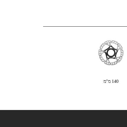
140 מ"מ